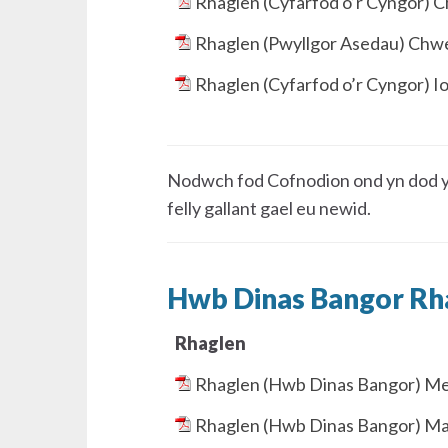
Rhaglen (Cyfarfod o’r Cyngor) 
Rhaglen (Pwyllgor Asedau) Chwe
Rhaglen (Cyfarfod o’r Cyngor) I
Nodwch fod Cofnodion ond yn dod y
felly gallant gael eu newid.
Hwb Dinas Bangor Rh
Rhaglen
Rhaglen (Hwb Dinas Bangor) Me
Rhaglen (Hwb Dinas Bangor) Mai