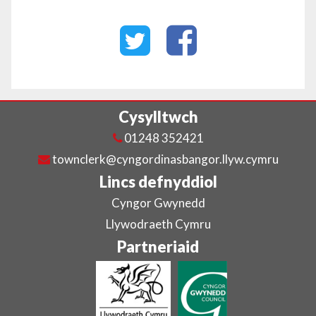
Cysylltwch
01248 352421
townclerk@cyngordinasbangor.llyw.cymru
Lincs defnyddiol
Cyngor Gwynedd
Llywodraeth Cymru
Partneriaid