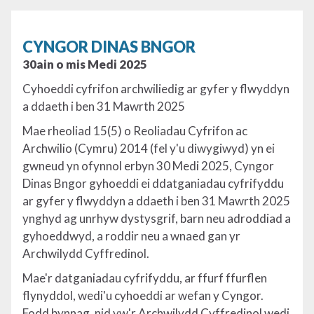
CYNGOR DINAS BNGOR
30ain o mis Medi 2025
Cyhoeddi cyfrifon archwiliedig ar gyfer y flwyddyn
a ddaeth i ben 31 Mawrth 2025
Mae rheoliad 15(5) o Reoliadau Cyfrifon ac
Archwilio (Cymru) 2014 (fel y'u diwygiwyd) yn ei
gwneud yn ofynnol erbyn 30 Medi 2025, Cyngor
Dinas Bngor gyhoeddi ei ddatganiadau cyfrifyddu
ar gyfer y flwyddyn a ddaeth i ben 31 Mawrth 2025
ynghyd ag unrhyw dystysgrif, barn neu adroddiad a
gyhoeddwyd, a roddir neu a wnaed gan yr
Archwilydd Cyffredinol.
Mae'r datganiadau cyfrifyddu, ar ffurf ffurflen
flynyddol, wedi'u cyhoeddi ar wefan y Cyngor.
Fodd bynnag, nid yw'r Archwilydd Cyffredinol wedi