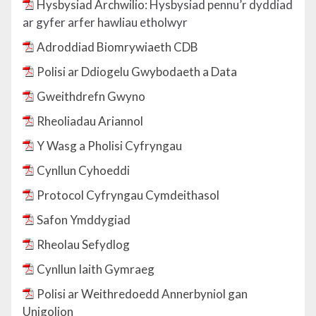
Hysbysiad Archwilio
: Hysbysiad pennu’r dyddiad
ar gyfer arfer hawliau etholwyr
Adroddiad Biomrywiaeth CDB
Polisi ar Ddiogelu Gwybodaeth a Data
Gweithdrefn Gwyno
Rheoliadau Ariannol
Y Wasg a Pholisi Cyfryngau
Cynllun Cyhoeddi
Protocol Cyfryngau Cymdeithasol
Safon Ymddygiad
Rheolau Sefydlog
Cynllun Iaith Gymraeg
Polisi ar Weithredoedd Annerbyniol gan
Unigolion