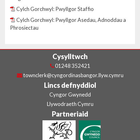
Cylch Gorchwyl: Pwyllgor Staffio
Cylch Gorchwyl: Pwyllgor Asedau, Adnoddau a
Phrosiectau
Cysylltwch
01248 352421
townclerk@cyngordinasbangor.llyw.cymru
Lincs defnyddiol
Cyngor Gwynedd
Llywodraeth Cymru
Partneriaid