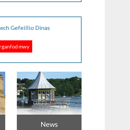
wch Gefeillio Dinas
rganfod mwy
News