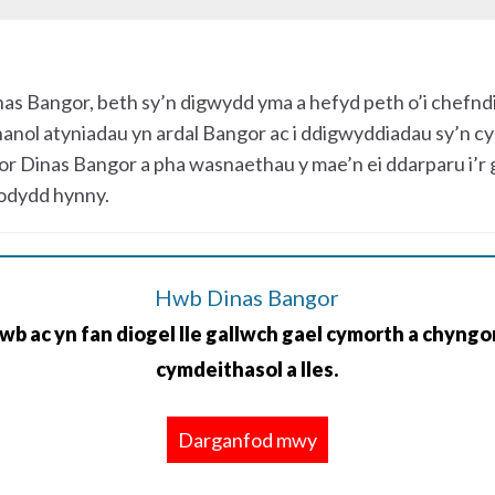
 Bangor, beth sy’n digwydd yma a hefyd peth o’i chefndir 
anol atyniadau yn ardal Bangor ac i ddigwyddiadau sy’n cym
 Dinas Bangor a pha wasnaethau y mae’n ei ddarparu i’r
fodydd hynny.
Hwb Dinas Bangor
wb ac yn fan diogel lle gallwch gael cymorth a chyngor
cymdeithasol a lles.
Darganfod mwy