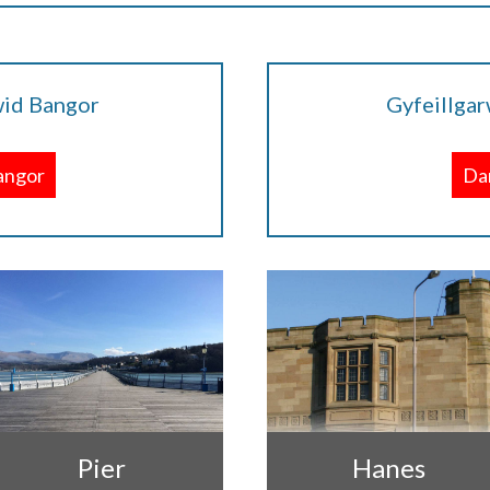
wid Bangor
Gyfeillgar
angor
Da
Pier
Hanes