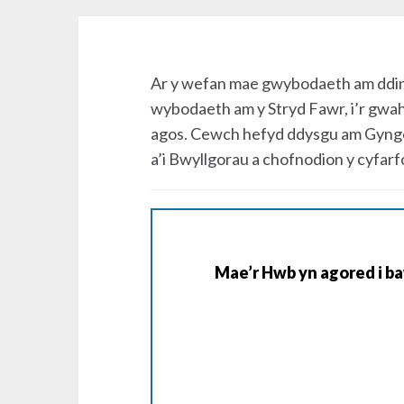
Ar y wefan mae gwybodaeth am ddinas
wybodaeth am y Stryd Fawr, i’r gwah
agos. Cewch hefyd ddysgu am Gyngor
a’i Bwyllgorau a chofnodion y cyfar
Mae’r Hwb yn agored i ba