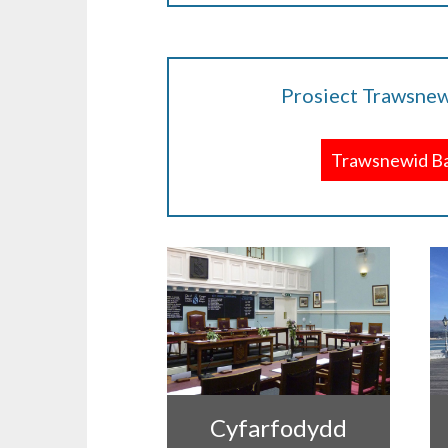
Prosiect Trawsne
Trawsnewid B
Cyfarfodydd